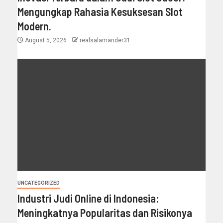
Mengungkap Rahasia Kesuksesan Slot
Modern.
August 5, 2026
realsalamander31
UNCATEGORIZED
Industri Judi Online di Indonesia:
Meningkatnya Popularitas dan Risikonya