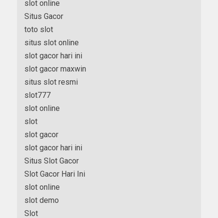
slot online
Situs Gacor
toto slot
situs slot online
slot gacor hari ini
slot gacor maxwin
situs slot resmi
slot777
slot online
slot
slot gacor
slot gacor hari ini
Situs Slot Gacor
Slot Gacor Hari Ini
slot online
slot demo
Slot