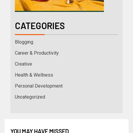
CATEGORIES
Blogging
Career & Productivity
Creative
Health & Wellness
Personal Development
Uncategorized
YOU MAY HAVE MISSED