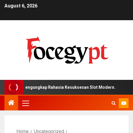
August 6, 2026
Gacor: Mengungkap Rahasia Kesuksesan Slot Modern.
In
Home
Uncategorized