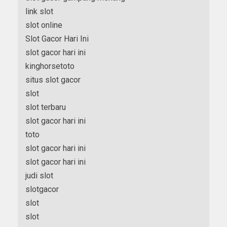
link slot
slot online
Slot Gacor Hari Ini
slot gacor hari ini
kinghorsetoto
situs slot gacor
slot
slot terbaru
slot gacor hari ini
toto
slot gacor hari ini
slot gacor hari ini
judi slot
slotgacor
slot
slot